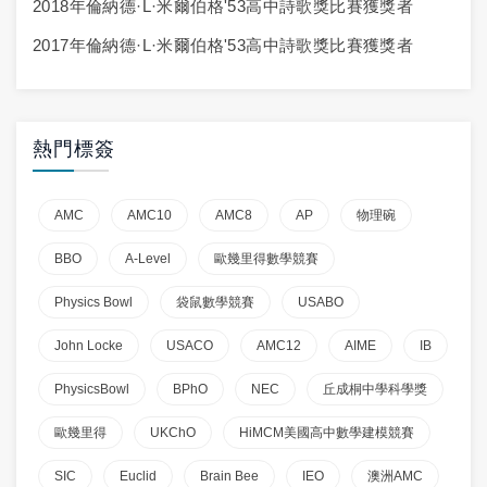
2018年倫納德·L·米爾伯格'53高中詩歌獎比賽獲獎者
2017年倫納德·L·米爾伯格'53高中詩歌獎比賽獲獎者
熱門標簽
AMC
AMC10
AMC8
AP
物理碗
BBO
A-Level
歐幾里得數學競賽
Physics Bowl
袋鼠數學競賽
USABO
John Locke
USACO
AMC12
AIME
IB
PhysicsBowl
BPhO
NEC
丘成桐中學科學獎
歐幾里得
UKChO
HiMCM美國高中數學建模競賽
SIC
Euclid
Brain Bee
IEO
澳洲AMC