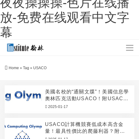
夜夜操操操-色片在线播
放-免费在线观看中文字
幕
Home
»
Tag
»
USACO
美國名校的“通關文牒”！美國信息學
奧林匹克活動USACO！附USACO
競賽備考資料領取！
2025-01-17
USACO計算機競賽低成本高含金
量！最具性價比的爬藤利器？附
USACO競賽備考資料領取！