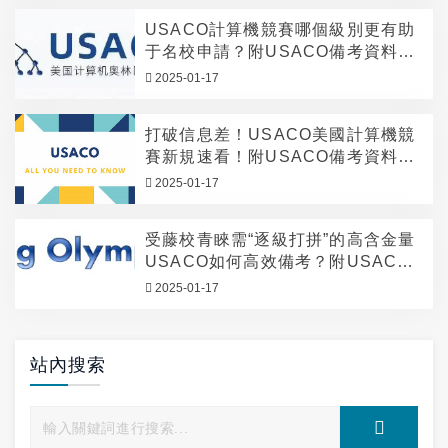
USACO計算機競賽哪個級別更有助
于名校申請？附USACO備考資料領
取！
2025-01-17
打破信息差！USACO美國計算機競
賽新規速看！附USACO備考資料領
取！
2025-01-17
受藤校青睞需“逐級打拼”的高含金量
USACO如何高效備考？附USACO
備考資料領取！
2025-01-17
站內搜索