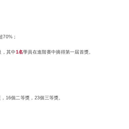
超70%；
級，其中
1名
學員在進階賽中摘得第一屆首獎。
，16個二等獎，23個三等獎。
。