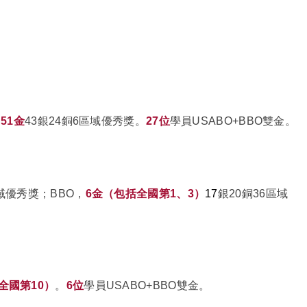
，
51金
43銀24銅6區域優秀獎。
27位
學員USABO+BBO雙金。
區域優秀獎；BBO，
6
金（包括全國第1、3）
17
銀20銅36區域
全國第10）
。
6位
學員USABO+BBO雙金。