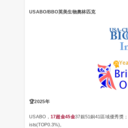
USABO/BBO英美生物奧林匹克
🏆
2025年
USABO，
17超金45
金
37銀51銅41區域優秀獎；美
ists(TOP0.3%)。