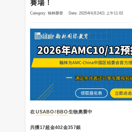
賽場！
Category:
翰林榮譽
Date: 2025年6月24日 上午11:02
在
USABO
/
BBO
生物奧賽中
共獲17超金402金357銀