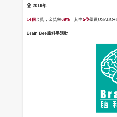
🏆 2019年
14個
金獎，金獎率
69%
，其中
5位
學員USABO+
Brain Bee腦科學活動