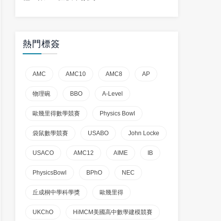
熱門標簽
AMC
AMC10
AMC8
AP
物理碗
BBO
A-Level
歐幾里得數學競賽
Physics Bowl
袋鼠數學競賽
USABO
John Locke
USACO
AMC12
AIME
IB
PhysicsBowl
BPhO
NEC
丘成桐中學科學獎
歐幾里得
UKChO
HiMCM美國高中數學建模競賽