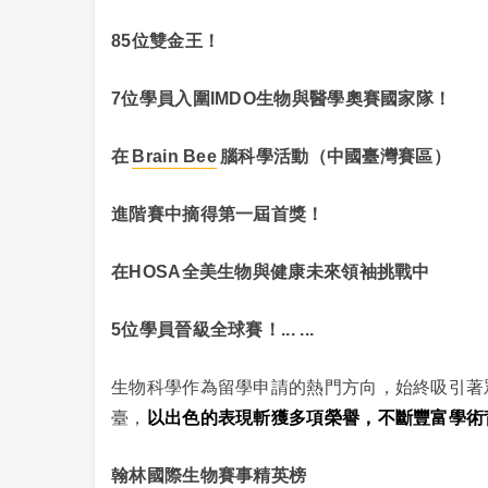
85位雙金王！
7位學員入圍IMDO生物與醫學奧賽國家隊！
在
Brain Bee
腦科學活動（中國臺灣賽區）
進階賽中摘得第一屆首獎！
在HOSA全美生物與健康未來領袖挑戰中
5位學員晉級全球賽！
... ...
生物科學作為留學申請的熱門方向，始終吸引著
臺，
以出色的表現斬獲多項榮譽，不斷豐富學術
翰林國際生物賽事精英榜