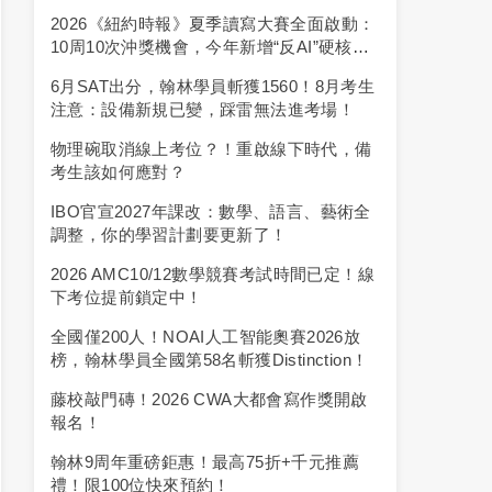
2026《紐約時報》夏季讀寫大賽全面啟動：
10周10次沖獎機會，今年新增“反AI”硬核新
規！
6月SAT出分，翰林學員斬獲1560！8月考生
注意：設備新規已變，踩雷無法進考場！
物理碗取消線上考位？！重啟線下時代，備
考生該如何應對？
IBO官宣2027年課改：數學、語言、藝術全
調整，你的學習計劃要更新了！
2026 AMC10/12數學競賽考試時間已定！線
下考位提前鎖定中！
全國僅200人！NOAI人工智能奧賽2026放
榜，翰林學員全國第58名斬獲Distinction！
藤校敲門磚！2026 CWA大都會寫作獎開啟
報名！
翰林9周年重磅鉅惠！最高75折+千元推薦
禮！限100位快來預約！