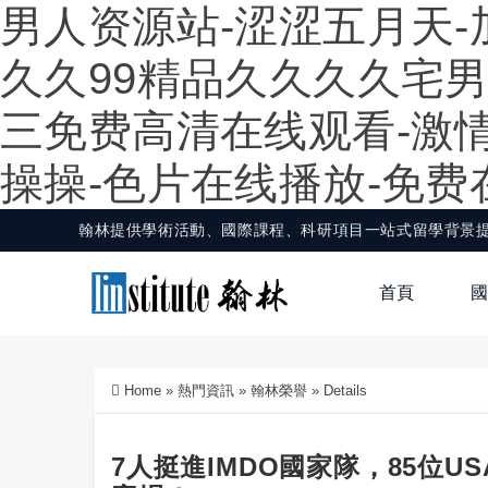
男人资源站-涩涩五月天-
久久99精品久久久久宅男
三免费高清在线观看-激情
操操-色片在线播放-免
翰林提供學術活動、國際課程、科研項目一站式留學背景
首頁
國
Home
»
熱門資訊
»
翰林榮譽
»
Details
7人挺進IMDO國家隊，85位U