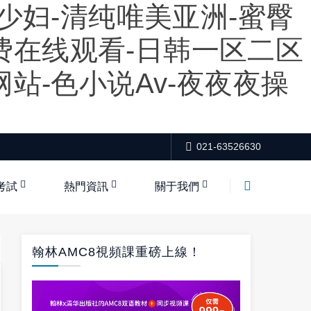
少妇-清纯唯美亚洲-蜜臀
免费在线观看-日韩一区二区
站-色小说av-夜夜夜操
021-63526630
考試
熱門資訊
關于我們
翰林AMC8視頻課重磅上線！