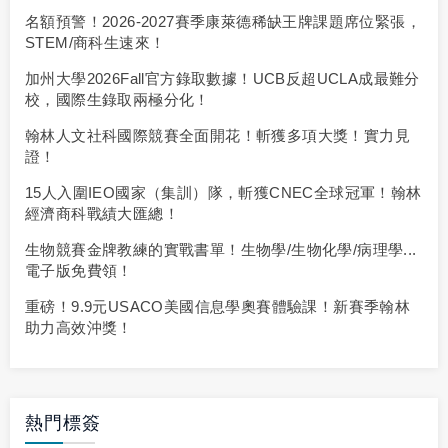
名額預警！2026-2027賽季康萊德稀缺王牌課題席位緊張，
STEM/商科生速來！
加州大學2026Fall官方錄取數據！UCB反超UCLA成最難分
校，國際生錄取兩極分化！
翰林人文社科國際競賽全面開花！斬獲多項大獎！實力見
證！
15人入圍IEO國家（集訓）隊，斬獲CNEC全球冠軍！翰林
經濟商科戰績大匯總！
生物競賽金牌教練的實戰書單！生物學/生物化學/病理學...
電子版免費領！
重磅！9.9元USACO美國信息學奧賽體驗課！新賽季翰林
助力高效沖獎！
熱門標簽