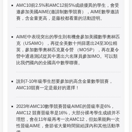
AMC10前2.5%和AMC12前5%成績優異的學生，會受
邀參加美國AIME(邀請制數學競賽），AIME數學邀請
賽，含金量更高，是藤校都看重的活動證明。
AIME中表現突出的學生則有機會參加美國數學奧林匹
克（USAMO），再從全美數十州篩選出24至30位精
英，參加數學奧林匹克夏令營 （MOSP），再在夏令
營中通過測試從其中選出六名隊員參加IMO。可以類
比我們國內的全國高中數學聯賽。
說到7-10年級學生想要參加的高含金量數學競賽，
AMC10競賽一定是最好的選擇！
2023年AMC10數學競賽晉級AIME的晉級率是6%，
AMC12 競賽晉級率是16%，大部分裸考學生成績并不
理想，會在11年級再考一次AMC12，但如果能夠一次
性晉級AIME，會節省大量時間留給課內和其他活動準