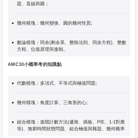
題、直線與圓；
幾何模塊：幾何變換、圓的幾何性質;
數論模塊：同余(剩余系、整除法則、同余方程)、整數
方程、位值原理與進制。
AMC10小概率考的知識點
代數模塊：多項式、不等式與極值問題;
幾何模塊：角度計算、三角形的心;
組合模塊：進階計數方法(遞推、插板、PIE、1-1對應
等)、無窮時間狀態問題、組合極值與雜題、幾何概率