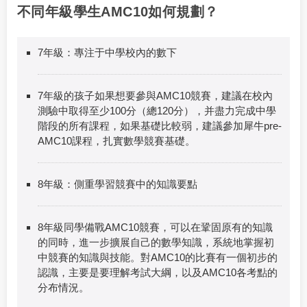
不同年級學生AMC10如何規劃？
7年級：專注于中學校內的數下
7年級的孩子如果想要參與AMC10競賽，建議在校內
測驗中取得至少100分（總120分），并盡力完成中學
階段的所有課程，如果基礎比較弱，建議參加犀牛pre-
AMC10課程，扎實數學競賽基礎。
8年級：側重學習競賽中的知識要點
8年級同學備戰AMC10競賽，可以在鞏固原有的知識
的同時，進一步擴展自己的數學知識，系統地掌握初
中競賽的知識與技能。對AMC10的比賽有一個初步的
認識，主要是要理解考試大綱，以及AMC10各考點的
分布情況。