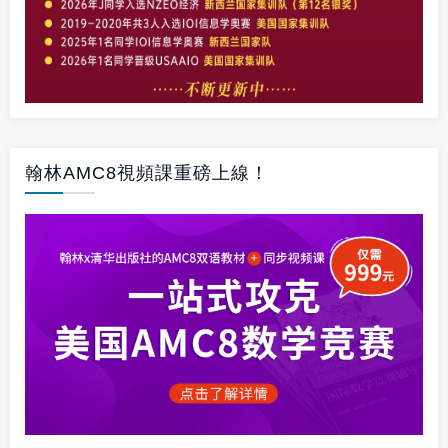
翰林AMC8視頻課重磅上線！