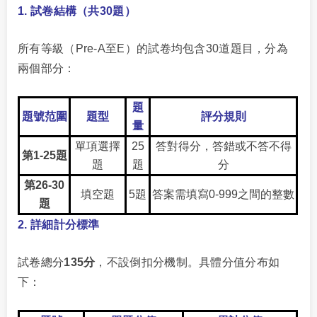
1. 試卷結構（共30題）
所有等級（Pre-A至E）的試卷均包含30道題目，分為
兩個部分：
題
題號范圍
題型
評分規則
量
單項選擇
25
答對得分，答錯或不答不得
第1-25題
題
題
分
第26-30
填空題
5題
答案需填寫0-999之間的整數
題
2. 詳細計分標準
試卷總分
135分
，不設倒扣分機制。具體分值分布如
下：