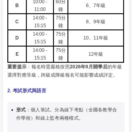
10:00 -
60分
B
6、7年級
11:00
鐘
14:00 -
75分
C
8、9年級
15:15
鐘
14:00 -
75分
D
10、11年級
15:15
鐘
14:00 -
75分
E
12年級
15:15
鐘
重要提示
：報名時需嚴格按照
2026年9月開學后
的年級
選擇對應等級，跨級或降級報名可能影響成績評定。
2. 考試形式與語言
形式
：個人筆試。分為線下考點（全國各教學合
作學校）和線上監考兩種模式。