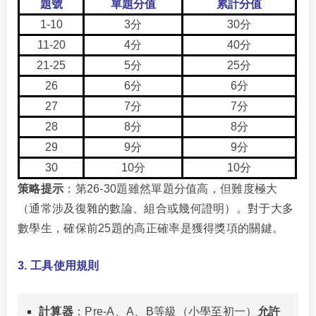
題號
單題分值
累計分值
1-10
3分
30分
11-20
4分
40分
21-25
5分
25分
26
6分
6分
27
7分
7分
28
8分
8分
29
9分
9分
30
10分
10分
策略提示
：第26-30題雖然單題分值高，但難度極大
（通常涉及復雜的數論、組合或幾何證明）。對于大多
數學生，確保前25題的高正確率是獲得獎項的關鍵。
3. 工具使用規則
計算器
：Pre-A、A、B等級（小學至初一）
允許