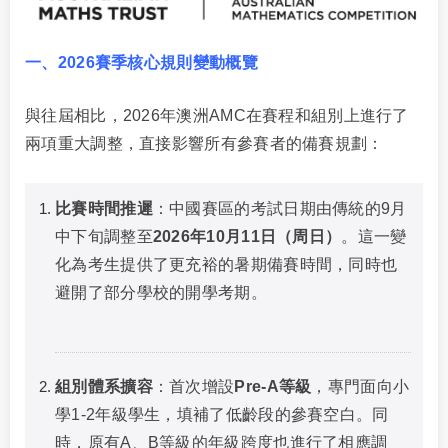
一、2026賽季核心規則變動概覽
與往屆相比，2026年澳洲AMC在賽程和組別上進行了
兩項重大調整，直接影響所有參賽者的備賽規劃：
比賽時間推遲
：中國賽區的考試日期由傳統的9月
中下旬調整至
2026年10月11日（周日）
。這一變
化為考生提供了更充裕的暑期備賽時間，同時也
避開了部分學校的開學考期。
組別體系擴容
：首次增設
Pre-A等級
，專門面向小
學1-2年級學生，填補了低齡段的參賽空白。同
時，原有A、B等級的年級跨度也進行了相應調