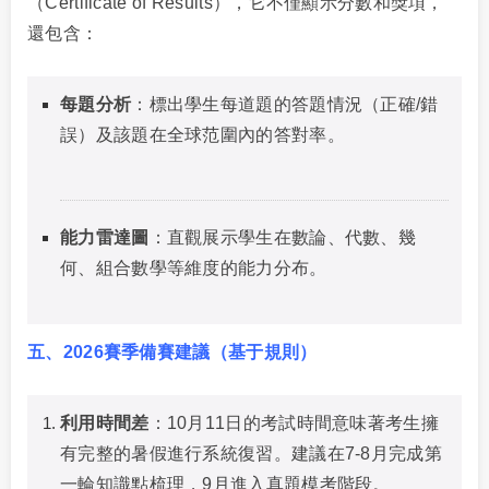
（Certificate of Results），它不僅顯示分數和獎項，
還包含：
每題分析
：標出學生每道題的答題情況（正確/錯
誤）及該題在全球范圍內的答對率。
能力雷達圖
：直觀展示學生在數論、代數、幾
何、組合數學等維度的能力分布。
五、2026賽季備賽建議（基于規則）
利用時間差
：10月11日的考試時間意味著考生擁
有完整的暑假進行系統復習。建議在7-8月完成第
一輪知識點梳理，9月進入真題模考階段。