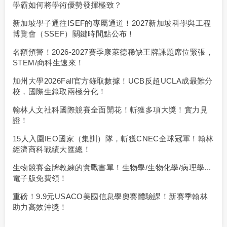
學霸如何將學術優勢發揮極致？
新加坡學子通往ISEF的專屬通道！2027新加坡科學與工程
博覽會（SSEF）關鍵時間點公布！
名額預警！2026-2027賽季康萊德稀缺王牌課題席位緊張，
STEM/商科生速來！
加州大學2026Fall官方錄取數據！UCB反超UCLA成最難分
校，國際生錄取兩極分化！
翰林人文社科國際競賽全面開花！斬獲多項大獎！實力見
證！
15人入圍IEO國家（集訓）隊，斬獲CNEC全球冠軍！翰林
經濟商科戰績大匯總！
生物競賽金牌教練的實戰書單！生物學/生物化學/病理學...
電子版免費領！
重磅！9.9元USACO美國信息學奧賽體驗課！新賽季翰林
助力高效沖獎！