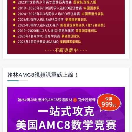
翰林AMC8視頻課重磅上線！