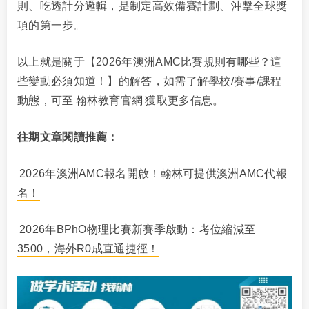
則、吃透計分邏輯，是制定高效備賽計劃、沖擊全球獎
項的第一步。
以上就是關于【2026年澳洲AMC比賽規則有哪些？這
些變動必須知道！】的解答，如需了解學校/賽事/課程
動態，可至
翰林教育官網
獲取更多信息。
往期文章閱讀推薦：
2026年澳洲AMC報名開啟！翰林可提供澳洲AMC代報
名！
2026年BPhO物理比賽新賽季啟動：考位縮減至
3500，海外R0成直通捷徑！