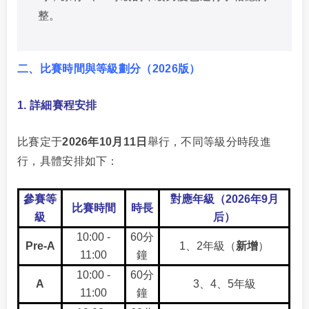
整。
二、比賽時間與等級劃分（2026版）
1. 詳細賽程安排
比賽定于
2026年10月11日
舉行，不同等級分時段進
行，具體安排如下：
參賽等
對應年級（2026年9月
比賽時間
時長
級
后）
10:00 -
60分
Pre-A
1、2年級（
新增
）
11:00
鐘
10:00 -
60分
A
3、4、5年級
11:00
鐘