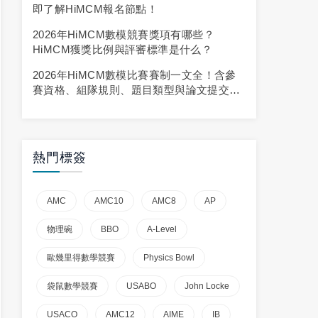
即了解HiMCM報名節點！
2026年HiMCM數模競賽獎項有哪些？
HiMCM獲獎比例與評審標準是什么？
2026年HiMCM數模比賽賽制一文全！含參
賽資格、組隊規則、題目類型與論文提交規
范！
熱門標簽
AMC
AMC10
AMC8
AP
物理碗
BBO
A-Level
歐幾里得數學競賽
Physics Bowl
袋鼠數學競賽
USABO
John Locke
USACO
AMC12
AIME
IB