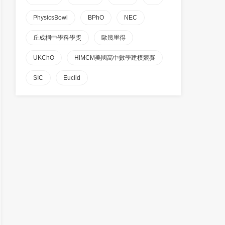
PhysicsBowl
BPhO
NEC
丘成桐中學科學獎
歐幾里得
UKChO
HiMCM美國高中數學建模競賽
SIC
Euclid