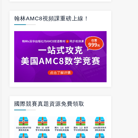
翰林AMC8視頻課重磅上線！
國際競賽真題資源免費領取