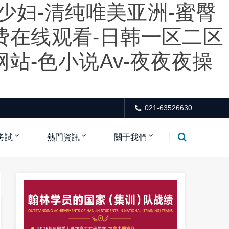
少妇-清纯唯美亚洲-蜜臀
免费在线观看-日韩一区二区
站-色小说av-夜夜夜操
021-63526630
考試
熱門資訊
關于我們