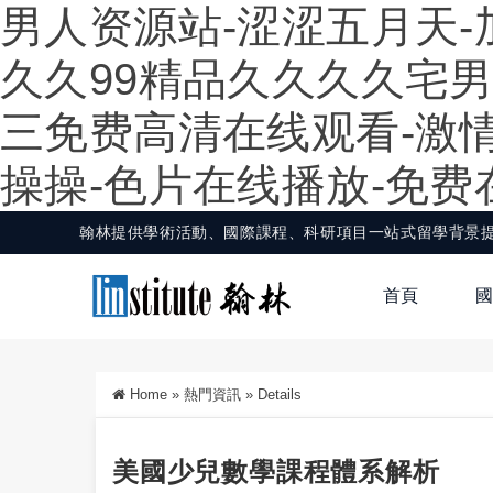
男人资源站-涩涩五月天-
久久99精品久久久久宅男
三免费高清在线观看-激情
操操-色片在线播放-免
翰林提供學術活動、國際課程、科研項目一站式留學背景
首頁
國
Home
»
熱門資訊
»
Details
美國少兒數學課程體系解析